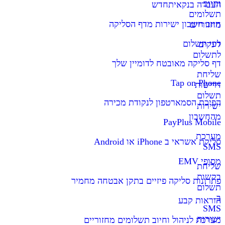
וחיוב
העברה בנקאית
חדש
תשלומים
חיוב חשבון ישירות מדף הסליקה
מחזוריים
דפי תשלום
לינקים
לתשלום
דף סליקה מאובטח לדומיין שלך
שליחת
Tap on Phone
דרישות
תשלום
הפיכת הסמארטפון לנקודת מכירה
ישירות
מהחשבון
PayPlus Mobile
מערכת
סליקת אשראי ב iPhone או Android
SMS
מסופי EMV
שליחת
בקשות
פתרונות סליקה פיזיים בתקן אבטחה מחמיר
תשלום
ב-
הוראות קבע
SMS
ישירות
מערכת לניהול וחיוב תשלומים מחזוריים