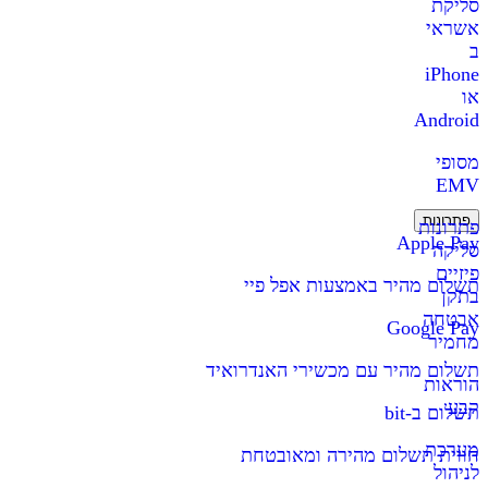
סליקת
אשראי
ב
iPhone
או
Android
מסופי
EMV
פתרונות
פתרונות
Apple Pay
סליקה
פיזיים
תשלום מהיר באמצעות אפל פיי
בתקן
אבטחה
Google Pay
מחמיר
תשלום מהיר עם מכשירי האנדרואיד
הוראות
קבע
תשלום ב-bit
מערכת
חווית תשלום מהירה ומאובטחת
לניהול