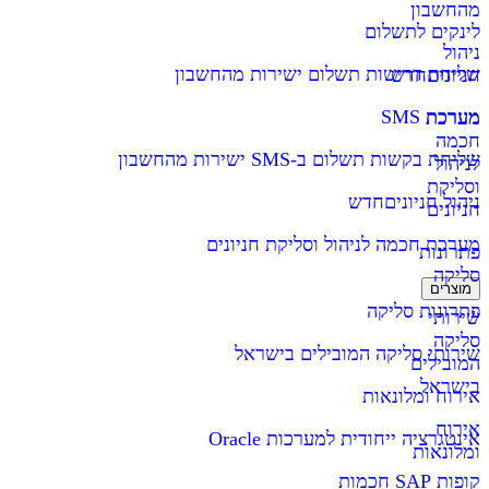
מהחשבון
לינקים לתשלום
ניהול
שליחת דרישות תשלום ישירות מהחשבון
חניונים
חדש
מערכת SMS
מערכת
חכמה
שליחת בקשות תשלום ב-SMS ישירות מהחשבון
לניהול
וסליקת
ניהול חניונים
חדש
חניונים
מערכת חכמה לניהול וסליקת חניונים
פתרונות
סליקה
מוצרים
פתרונות סליקה
שירותי
סליקה
שירותי סליקה המובילים בישראל
המובילים
בישראל
אירוח ומלונאות
אירוח
אינטגרציה ייחודית למערכות Oracle
ומלונאות
קופות SAP חכמות