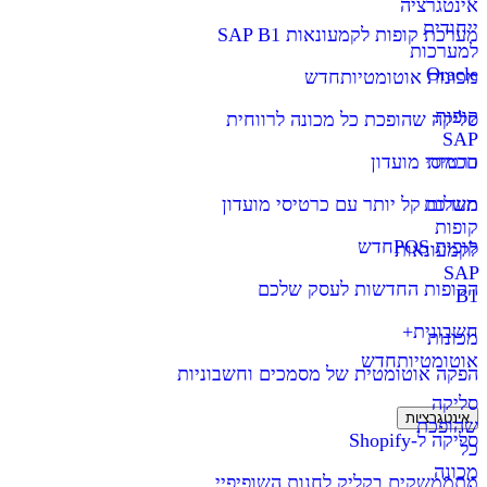
אינטגרציה
ייחודית
מערכת קופות לקמעונאות SAP B1
למערכות
Oracle
מכונות אוטומטיות
חדש
קופות
סליקה שהופכת כל מכונה לרווחית
SAP
חכמות
כרטיסי מועדון
מערכת
תשלום קל יותר עם כרטיסי מועדון
קופות
קופות POS
חדש
לקמעונאות
SAP
הקופות החדשות לעסק שלכם
B1
חשבונית+
מכונות
אוטומטיות
חדש
הפקה אוטומטית של מסמכים וחשבוניות
סליקה
אינטגרציות
שהופכת
סליקה ל-Shopify
כל
מכונה
מתממשקים בקליק לחנות השופיפיי