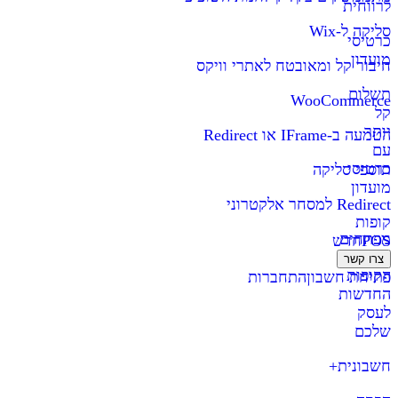
לרווחית
סליקה ל-Wix
כרטיסי
מועדון
חיבור קל ומאובטח לאתרי וויקס
תשלום
WooCommerce
קל
יותר
הטמעה ב-IFrame או Redirect
עם
כרטיסי
תוספי סליקה
מועדון
Redirect למסחר אלקטרוני
קופות
מפתחים
POS
חדש
צרו קשר
הקופות
פתיחת חשבון
התחברות
החדשות
לעסק
שלכם
חשבונית+