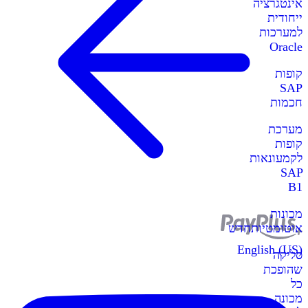
אינטגרציה
ייחודית
למערכות
Oracle
קופות
SAP
חכמות
מערכת
קופות
לקמעונאות
SAP
B1
מכונות
אוטומטיות
חדש
English (US)
סליקה
שהופכת
כל
מכונה