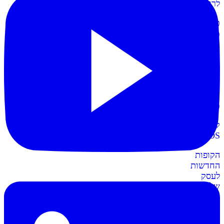
לרווחית
כרטיסי
מועדון
תשלום
קל
יותר
עם
כרטיסי
מועדון
קופות
POS
חדש
הקופות
החדשות
לעסק
שלכם
חשבונית+