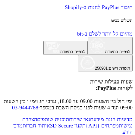
חיבור PayPlus לחנות ב-Shopify
תשלום בביט
מהיום קל יותר לשלם ב-bit
לצפייה בתעודה
לצפייה בתעודה
תעודת רישום
:
258901
שעות פעילות שירות
לקוחות PayPlus:
ימי חול בין השעות 09:00 עד 18:00, ערבי חג וימי ו בין השעות
09:00 ועד 4 שעות לפני כניסת השבת במספר
:
03-9444788
מדיניות הגנת מידע
תנאי שירות
תוכנית שותפים
הצהרת
נגישות
מפתחים
{
API
}
תקנון 3D Secure
איתור חברות
מרכז
הידע