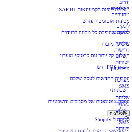
וחיוב
תשלומים
מערכת קופות לקמעונאות SAP B1
מחזוריים
מכונות אוטומטיות
חדש
לינקים
לתשלום
סליקה שהופכת כל מכונה לרווחית
שליחת
כרטיסי מועדון
דרישות
תשלום קל יותר עם כרטיסי מועדון
תשלום
ישירות
קופות POS
חדש
מהחשבון
הקופות החדשות לעסק שלכם
מערכת
SMS
חשבונית+
שליחת
הפקה אוטומטית של מסמכים וחשבוניות
בקשות
תשלום
אינטגרציות
ב-
סליקה ל-Shopify
SMS
ישירות
מתממשקים בקליק לחנות השופיפיי