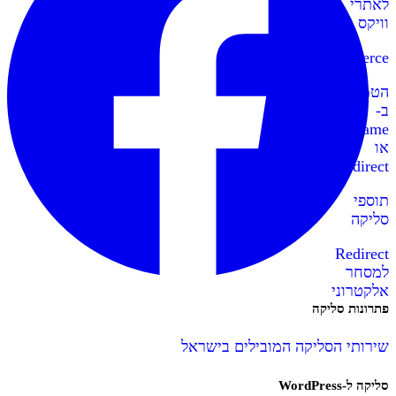
לאתרי
וויקס
WooCommerce
הטמעה
ב-
IFrame
או
Redirect
תוספי
סליקה
Redirect
למסחר
אלקטרוני
פתרונות סליקה
שירותי הסליקה המובילים בישראל
סליקה ל-WordPress