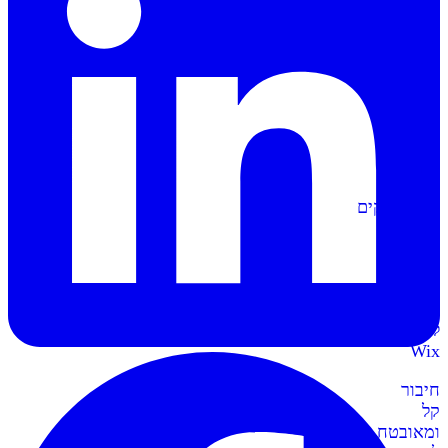
הפקה
אוטומטית
של
מסמכים
וחשבוניות
סליקה
ל-
Shopify
מתממשקים
בקליק
לחנות
השופיפיי
סליקה
ל-
Wix
חיבור
קל
ומאובטח