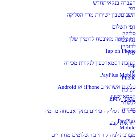
העברה בנקאית
חדש
דפי
תשלום
חיוב חשבון ישירות מדף הסליקה
דף
דפי תשלום
סליקה
דף סליקה מאובטח לדומיין שלך
מאובטח
לדומיין
Tap on Phone
שלך
הפיכת הסמארטפון לנקודת מכירה
Tap
on
PayPlus Mobile
Phone
סליקת אשראי ב iPhone או Android
הפיכת
הסמארטפון
מסופי EMV
לנקודת
מכירה
פתרונות סליקה פיזיים בתקן אבטחה מחמיר
PayPlus
הוראות קבע
Mobile
מערכת לניהול וחיוב תשלומים מחזוריים