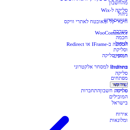
מהחשבון
סליקה ל-Wix
ניהול
חניונים
חדש
חיבור קל ומאובטח לאתרי וויקס
מערכת
WooCommerce
חכמה
לניהול
הטמעה ב-IFrame או Redirect
וסליקת
תוספי סליקה
חניונים
Redirect למסחר אלקטרוני
פתרונות
סליקה
מפתחים
שירותי
צרו קשר
סליקה
פתיחת חשבון
התחברות
המובילים
בישראל
אירוח
ומלונאות