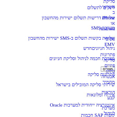
סליקת
אשראי
לינקים לתשלום
ב
iPhone
שליחת דרישות תשלום ישירות מהחשבון
או
מערכת SMS
Android
שליחת בקשות תשלום ב-SMS ישירות מהחשבון
מסופי
EMV
ניהול חניונים
חדש
פתרונות
מערכת חכמה לניהול וסליקת חניונים
סליקה
פיזיים
מוצרים
בתקן
פתרונות סליקה
אבטחה
מחמיר
שירותי סליקה המובילים בישראל
הוראות
אירוח ומלונאות
קבע
אינטגרציה ייחודית למערכות Oracle
מערכת
לניהול
קופות SAP חכמות