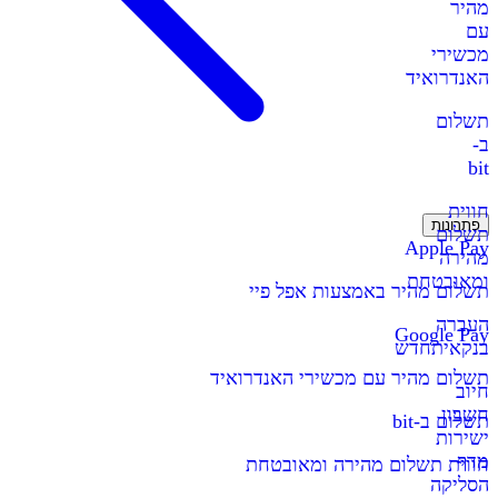
מהיר
עם
מכשירי
האנדרואיד
תשלום
ב-
bit
חווית
פתרונות
תשלום
Apple Pay
מהירה
ומאובטחת
תשלום מהיר באמצעות אפל פיי
העברה
Google Pay
בנקאית
חדש
תשלום מהיר עם מכשירי האנדרואיד
חיוב
חשבון
תשלום ב-bit
ישירות
מדף
חווית תשלום מהירה ומאובטחת
הסליקה