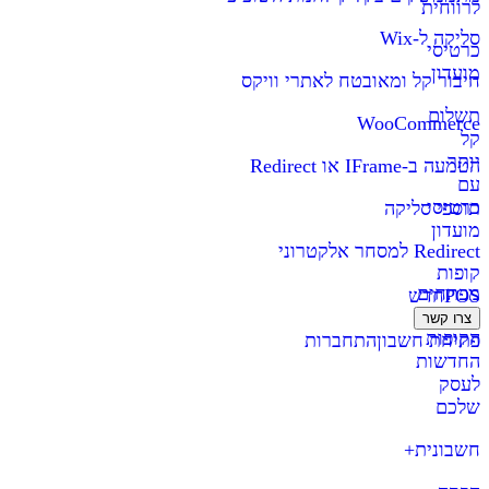
לרווחית
סליקה ל-Wix
כרטיסי
מועדון
חיבור קל ומאובטח לאתרי וויקס
תשלום
WooCommerce
קל
יותר
הטמעה ב-IFrame או Redirect
עם
כרטיסי
תוספי סליקה
מועדון
Redirect למסחר אלקטרוני
קופות
מפתחים
POS
חדש
צרו קשר
הקופות
פתיחת חשבון
התחברות
החדשות
לעסק
שלכם
חשבונית+