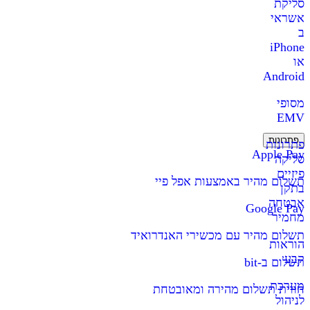
סליקת
אשראי
ב
iPhone
או
Android
מסופי
EMV
פתרונות
פתרונות
Apple Pay
סליקה
פיזיים
תשלום מהיר באמצעות אפל פיי
בתקן
אבטחה
Google Pay
מחמיר
תשלום מהיר עם מכשירי האנדרואיד
הוראות
קבע
תשלום ב-bit
מערכת
חווית תשלום מהירה ומאובטחת
לניהול