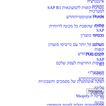
אינטגרציה
ייחודית
מערכת קופות לקמעונאות SAP B1
למערכות
Oracle
מכונות אוטומטיות
חדש
קופות
סליקה שהופכת כל מכונה לרווחית
SAP
חכמות
כרטיסי מועדון
מערכת
תשלום קל יותר עם כרטיסי מועדון
קופות
קופות POS
חדש
לקמעונאות
SAP
הקופות החדשות לעסק שלכם
B1
חשבונית+
מכונות
אוטומטיות
חדש
הפקה אוטומטית של מסמכים וחשבוניות
סליקה
אינטגרציות
שהופכת
סליקה ל-Shopify
כל
מכונה
מתממשקים בקליק לחנות השופיפיי