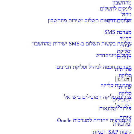
מהחשבון
לינקים לתשלום
ניהול
שליחת דרישות תשלום ישירות מהחשבון
חניונים
חדש
מערכת SMS
מערכת
חכמה
שליחת בקשות תשלום ב-SMS ישירות מהחשבון
לניהול
וסליקת
ניהול חניונים
חדש
חניונים
מערכת חכמה לניהול וסליקת חניונים
פתרונות
סליקה
מוצרים
פתרונות סליקה
שירותי
סליקה
שירותי סליקה המובילים בישראל
המובילים
בישראל
אירוח ומלונאות
אירוח
אינטגרציה ייחודית למערכות Oracle
ומלונאות
קופות SAP חכמות