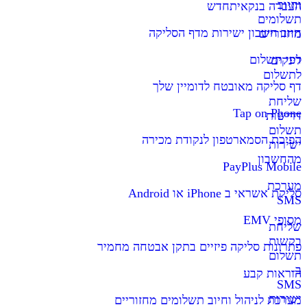
וחיוב
העברה בנקאית
חדש
תשלומים
חיוב חשבון ישירות מדף הסליקה
מחזוריים
דפי תשלום
לינקים
לתשלום
דף סליקה מאובטח לדומיין שלך
שליחת
Tap on Phone
דרישות
תשלום
הפיכת הסמארטפון לנקודת מכירה
ישירות
מהחשבון
PayPlus Mobile
מערכת
סליקת אשראי ב iPhone או Android
SMS
מסופי EMV
שליחת
בקשות
פתרונות סליקה פיזיים בתקן אבטחה מחמיר
תשלום
ב-
הוראות קבע
SMS
ישירות
מערכת לניהול וחיוב תשלומים מחזוריים